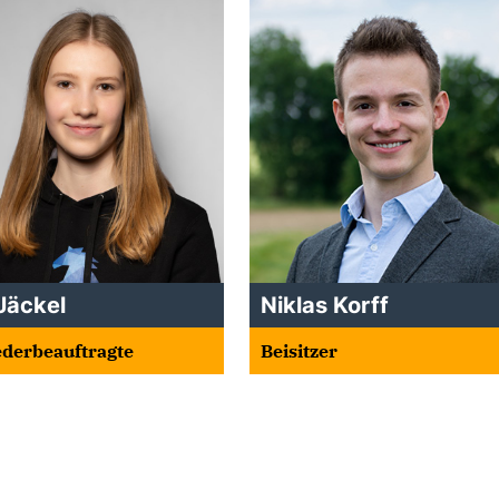
Jäckel
Niklas Korff
ederbeauftragte
Beisitzer