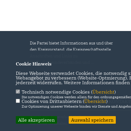
Die Partei bietet Informationen aus und über
den Kreisvorstand, die Kreisgeschäftsstelle,
Anschriften und Links zu
Stadt-/Gemeindeverbänden und ...
Cookie Hinweis
Diese Webseite verwendet Cookies, die notwendig si
Webangebot zu verbessern (Website-Optmierung). Fü
jederzeit widerrufen. Weitere Informationen finden
Technisch notwendige Cookies (
Übersicht
)
Die notwendigen Cookies werden allein für den ordnungsgemäßen 
Cookies von Drittanbietern (
Übersicht
)
IMPRESSUM
DATENSCHUTZ
KONTAKT
Zur Optimierung unserer Webseite binden wir Dienste und Angebot
@2026 CDU-Kreisverband Herford
Alle akzeptieren
Auswahl speichern
Alle Rechte vorbehalten.