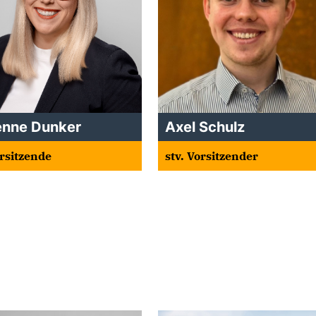
enne Dunker
Axel Schulz
orsitzende
stv. Vorsitzender