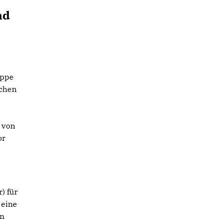
nd
ippe
schen
 von
or
) für
 eine
an