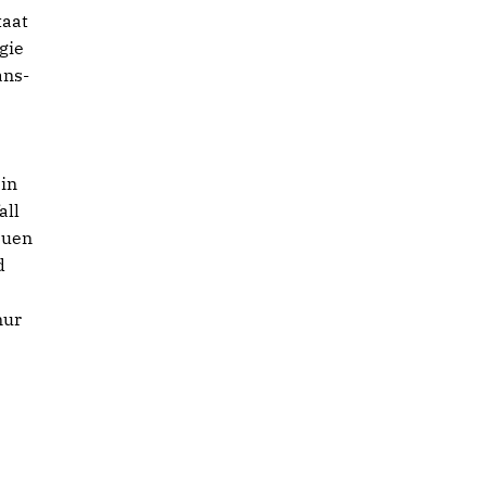
taat
gie
ans-
 in
all
euen
d
nur