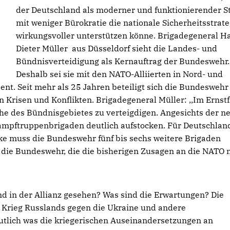
der Deutschland als moderner und funktionierender S
mit weniger Bürokratie die nationale Sicherheitsstrate
wirkungsvoller unterstützen könne. Brigadegeneral H
Dieter Müller aus Düsseldorf sieht die Landes- und
Bündnisverteidigung als Kernauftrag der Bundeswehr.
Deshalb sei sie mit den NATO-Alliierten in Nord- und
nt. Seit mehr als 25 Jahren beteiligt sich die Bundeswehr
Krisen und Konflikten. Brigadegeneral Müller: ,,Im Ernstf
che des Bündnisgebietes zu verteigdigen. Angesichts der n
Kampftruppenbrigaden deutlich aufstocken. Für Deutschlan
rke muss die Bundeswehr fünf bis sechs weitere Brigaden
r die Bundeswehr, die die bisherigen Zusagen an die NATO 
nd in der Allianz gesehen? Was sind die Erwartungen? Die
n Krieg Russlands gegen die Ukraine und andere
utlich was die kriegerischen Auseinandersetzungen an