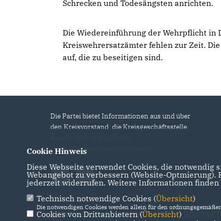
Schrecken und Todesängsten anrichten.
Die Wiedereinführung der Wehrpflicht in
Kreiswehrersatzämter fehlen zur Zeit. D
auf, die zu beseitigen sind.
Die Partei bietet Informationen aus und über
den Kreisvorstand, die Kreisgeschäftsstelle,
Anschriften und Links zu
Stadt-/Gemeindeverbänden und ...
Cookie Hinweis
Diese Webseite verwendet Cookies, die notwendig si
Webangebot zu verbessern (Website-Optmierung). Fü
jederzeit widerrufen. Weitere Informationen finden
Technisch notwendige Cookies (
Übersicht
)
Die notwendigen Cookies werden allein für den ordnungsgemäßen 
Cookies von Drittanbietern (
IMPRESSUM
DATENSCHUTZ
Übersicht
)
KONTAKT