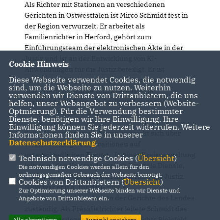
Als Richter mit Stationen an verschiedenen
Gerichten in Ostwestfalen ist Mirco Schmidt fest in
der Region verwurzelt. Er arbeitet als
Familienrichter in Herford, gehört zum
Einführungsteam der elektronischen Akte in der
Justiz und ist an der Entwicklung von KI-
Cookie Hinweis
Anwendungen für die Justiz beteiligt. Er ist
Diese Webseite verwendet Cookies, die notwendig
beratendes Mitglied im Jugendhilfeausschusses der
sind, um die Webseite zu nutzen. Weiterhin
Stadt Herford, wurde vom Kreistag zum
verwenden wir Dienste von Drittanbietern, die uns
sachkundigen Bürger bestellt und engagiert sich im
helfen, unser Webangebot zu verbessern (Website-
Optmierung). Für die Verwendung bestimmter
Netzwerk Kinderschutz.
Dienste, benötigen wir Ihre Einwilligung. Ihre
Einwilligung können Sie jederzeit widerrufen. Weitere
Seine Verwaltungserfahrung erstreckt sich über
Informationen finden Sie in unserer
Datenschutzerklärung
.
verantwortungsvolle Positionen auf
unterschiedlichen Ebenen. In einer Kreisverwaltung
Technisch notwendige Cookies (
Übersicht
)
leitete er den Vorstandsbereich Zentrale Dienste,
Die notwendigen Cookies werden allein für den
ordnungsgemäßen Gebrauch der Webseite benötigt.
Finanzen und Umwelt. Im Ministerium der Justiz
Cookies von Drittanbietern (
Übersicht
)
NRW war er u.a. für Bau- und
Zur Optimierung unserer Webseite binden wir Dienste und
Haushaltsangelegenheiten der Gerichte des Landes
Angebote von Drittanbietern ein.
zuständig. Als Präsidialrichter leitete Schmidt das
Verwaltungsdezernat I des Landgerichts Bielefeld.
Alle akzeptieren
Auswahl speichern