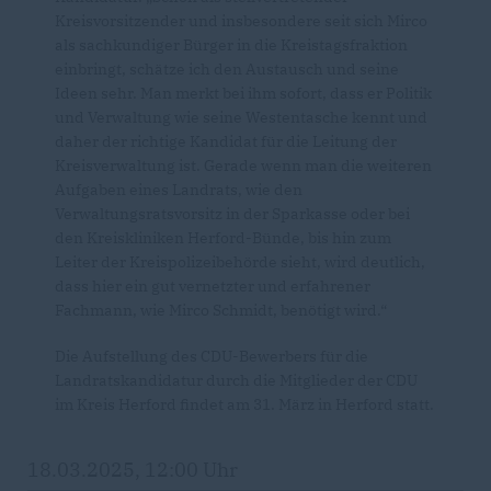
Kreisvorsitzender und insbesondere seit sich Mirco
als sachkundiger Bürger in die Kreistagsfraktion
einbringt, schätze ich den Austausch und seine
Ideen sehr. Man merkt bei ihm sofort, dass er Politik
und Verwaltung wie seine Westentasche kennt und
daher der richtige Kandidat für die Leitung der
Kreisverwaltung ist. Gerade wenn man die weiteren
Aufgaben eines Landrats, wie den
Verwaltungsratsvorsitz in der Sparkasse oder bei
den Kreiskliniken Herford-Bünde, bis hin zum
Leiter der Kreispolizeibehörde sieht, wird deutlich,
dass hier ein gut vernetzter und erfahrener
Fachmann, wie Mirco Schmidt, benötigt wird.“
Die Aufstellung des CDU-Bewerbers für die
Landratskandidatur durch die Mitglieder der CDU
im Kreis Herford findet am 31. März in Herford statt.
18.03.2025, 12:00 Uhr