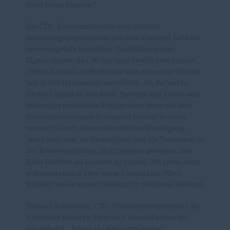
Kreis leben können.“
Der CDU-Kreisvorsitzende und künftige
Bundestagsabgeordnete Joachim Ebmeyer hebt die
hervorragende berufliche Qualifikation und
Eigenschaften des 48-jährigen Herforders hervor:
Mirco Schmidt ist Herforder und mit seiner Familie
fest in der Hansestadt verwurzelt. Als Richter in
Herford kennt er den Kreis Herford und durch sein
bisheriges politisches Engagement ist er mit den
Herausforderungen in unserer Heimat bestens
vertraut. Durch seinen beruflichen Werdegang,
unter anderem im Ministerium und als Dezernent in
der Kreisverwaltung, ist er bestens geeignet, den
Kreis Herford als Landrat zu führen. Ich freue mich
außerordentlich über seine Kandidatur. Mirco
Schmidt ist ein echter Gewinn für den Kreis Herford.
Michael Schönbeck, CDU-Fraktionsvorsitzender im
Herforder Kreistag, freut sich ebenfalls über die
Kandidatur. „Schon als stellvertretender