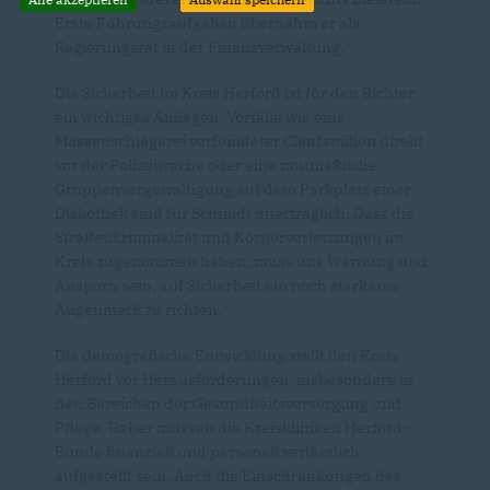
Erste Führungsaufgaben übernahm er als
Regierungsrat in der Finanzverwaltung.
Die Sicherheit im Kreis Herford ist für den Richter
ein wichtiges Anliegen. Vorfälle wie eine
Massenschlägerei verfeindeter Clanfamilien direkt
vor der Polizeiwache oder eine mutmaßliche
Gruppenvergewaltigung auf dem Parkplatz einer
Diskothek sind für Schmidt unerträglich. Dass die
Straßenkriminalität und Körperverletzungen im
Kreis zugenommen haben, muss uns Warnung und
Ansporn sein, auf Sicherheit ein noch stärkeres
Augenmerk zu richten.
Die demografische Entwicklung stellt den Kreis
Herford vor Herausforderungen, insbesondere in
den Bereichen der Gesundheitsversorgung und
Pflege. Daher müssen die Kreiskliniken Herford-
Bünde finanziell und personell verlässlich
aufgestellt sein. Auch die Einschränkungen des