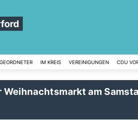
ford
GEORDNETER
IM KREIS
VEREINIGUNGEN
CDU VO
r Weihnachtsmarkt am Samsta