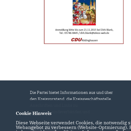
Die Partei bietet Informationen aus und über
den Kreisvorstand, die Kreisgeschäftsstelle,
Anschriften und Links zu
Stadt-/Gemeindeverbänden und ...
Cookie Hinweis
Diese Webseite verwendet Cookies, die notwendig si
Webangebot zu verbessern (Website-Optmierung). Fü