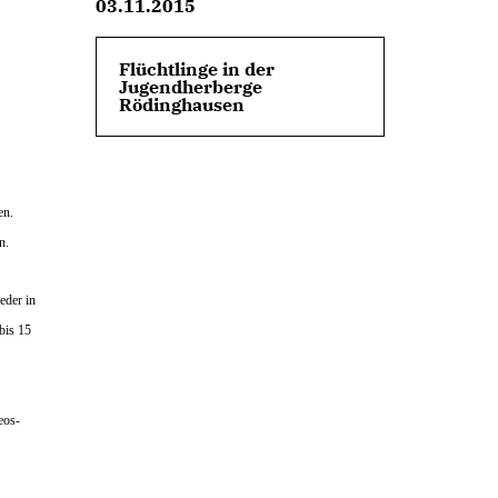
03.11.2015
Flüchtlinge in der
Jugendherberge
Rödinghausen
en.
n.
eder in
bis 15
eos-